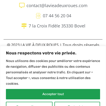
contact@lavieadeuxroues.com
07 44 56 20 04
7 la Croix Fidèle 35330 Bovel
@ 2023 LA VIE À DEUX ROUES | Tous droits réservés
– Site réalisé par
|
Mentions légales
|
Nous respectons votre vie privée.
Politique de confidentialité
Nous utilisons des cookies pour améliorer votre expérience
Explore
de navigation, diffuser des publicités ou des contenus
personnalisés et analyser notre trafic. En cliquant sur «
Tout accepter », vous consentez à notre utilisation des
Drag
cookies.
Accepter tout